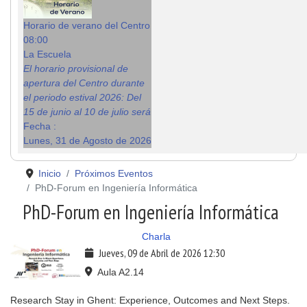
Horario de verano del Centro
08:00
La Escuela
El horario provisional de
apertura del Centro durante
el periodo estival 2026: Del
15 de junio al 10 de julio será
Fecha :
Lunes, 31 de Agosto de 2026
Inicio
Próximos Eventos
PhD-Forum en Ingeniería Informática
PhD-Forum en Ingeniería Informática
Charla
Jueves, 09 de Abril de 2026
12:30
Aula A2.14
Research Stay in Ghent: Experience, Outcomes and Next Steps.