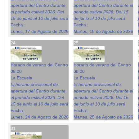
apertura del Centro durante
apertura del Centro durante el
el periodo estival 2026: Del
periodo estival 2026: Del 15
15 de junio al 10 de julio será
de junio al 10 de julio será
Fecha :
Fecha :
Lunes, 17 de Agosto de 2026
Martes, 18 de Agosto de 2026
24
25
Horario de verano del Centro
Horario de verano del Centro
08:00
08:00
La Escuela
La Escuela
El horario provisional de
El horario provisional de
apertura del Centro durante
apertura del Centro durante el
el periodo estival 2026: Del
periodo estival 2026: Del 15
15 de junio al 10 de julio será
de junio al 10 de julio será
Fecha :
Fecha :
Lunes, 24 de Agosto de 2026
Martes, 25 de Agosto de 2026
31