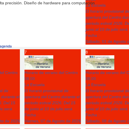
lta precisión. Diseño de hardware para computación
La Escuela
El horario provisional d
apertura del Centro dur
periodo estival 2026: D
junio al 10 de julio será
Fecha :
Sábado, 01 de Agosto 
agenda
7
8
del Centro
Horario de verano del Centro
Horario de verano del 
08:00
08:00
La Escuela
La Escuela
al de
El horario provisional de
El horario provisional d
 durante el
apertura del Centro durante el
apertura del Centro dur
6: Del 15
periodo estival 2026: Del 15
periodo estival 2026: D
lio será
de junio al 10 de julio será
junio al 10 de julio será
Fecha :
Fecha :
sto de 2026
Viernes, 07 de Agosto de 2026
Sábado, 08 de Agosto 