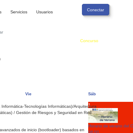
s
Servicios
Usuarios
ar
Concurso
0
Vie
Sáb
1
nformática-Tecnologías Informáticas)/Arquitectura
áticas) / Gestión de Riesgos y Seguridad en Red
Horario de verano del 
avanzados de inicio (bootloader) basados en
08:00