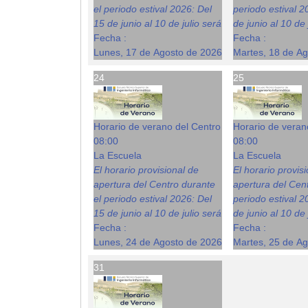
el periodo estival 2026: Del
periodo estival 2
15 de junio al 10 de julio será
de junio al 10 de 
Fecha :
Fecha :
Lunes, 17 de Agosto de 2026
Martes, 18 de A
24
25
Horario de verano del Centro
Horario de veran
08:00
08:00
La Escuela
La Escuela
El horario provisional de
El horario provis
apertura del Centro durante
apertura del Cent
el periodo estival 2026: Del
periodo estival 2
15 de junio al 10 de julio será
de junio al 10 de 
Fecha :
Fecha :
Lunes, 24 de Agosto de 2026
Martes, 25 de A
31