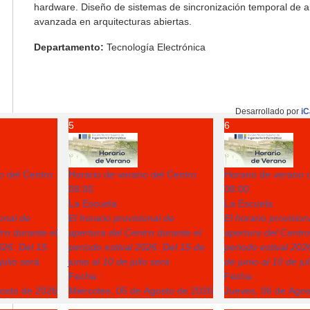
hardware. Diseño de sistemas de sincronización temporal de a
avanzada en arquitecturas abiertas.
Departamento:
Tecnología Electrónica
Desarrollado por
iC
5
6
o del Centro
Horario de verano del Centro
Horario de verano 
08:00
08:00
La Escuela
La Escuela
ional de
El horario provisional de
El horario provision
ro durante el
apertura del Centro durante el
apertura del Centro
026: Del 15
periodo estival 2026: Del 15 de
periodo estival 202
julio será
junio al 10 de julio será
de junio al 10 de ju
Fecha :
Fecha :
gosto de 2026
Miércoles, 05 de Agosto de 2026
Jueves, 06 de Ago