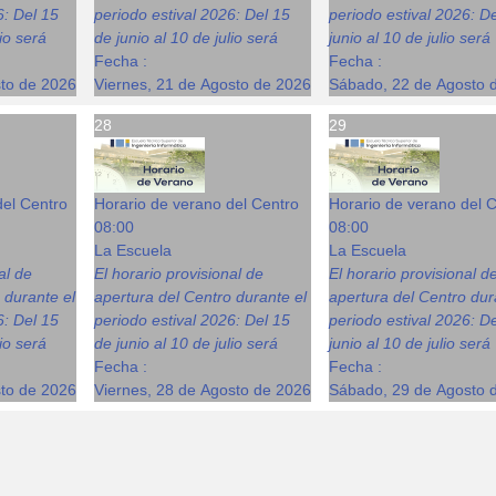
6: Del 15
periodo estival 2026: Del 15
periodo estival 2026: D
lio será
de junio al 10 de julio será
junio al 10 de julio será
Fecha :
Fecha :
sto de 2026
Viernes, 21 de Agosto de 2026
Sábado, 22 de Agosto 
28
29
del Centro
Horario de verano del Centro
Horario de verano del 
08:00
08:00
La Escuela
La Escuela
al de
El horario provisional de
El horario provisional d
 durante el
apertura del Centro durante el
apertura del Centro dur
6: Del 15
periodo estival 2026: Del 15
periodo estival 2026: D
lio será
de junio al 10 de julio será
junio al 10 de julio será
Fecha :
Fecha :
sto de 2026
Viernes, 28 de Agosto de 2026
Sábado, 29 de Agosto 