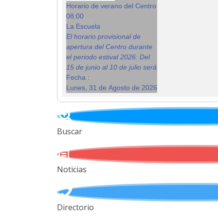
Horario de verano del Centro
08:00
La Escuela
El horario provisional de
apertura del Centro durante
el periodo estival 2026: Del
15 de junio al 10 de julio será
Fecha :
Lunes, 31 de Agosto de 2026
Buscar
Noticias
Directorio