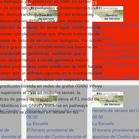
os biológicos y la predicción de AMR. En primer
14
15
ión de embeddings profundos e independientes del
ión, demostrando que la elección del embedding
r, desarrollamos AYNEXT, una suite modular de
del Centro
Horario de verano del Centro
Horario de verano del 
dicción de enlaces. En tercer lugar, construimos la
08:00
08:00
mientas complementarias que ofrecen traducción de
La Escuela
La Escuela
 bases de datos de secuencias biológicas. Por último,
al de
El horario provisional de
El horario provisional d
tico a gran escala y establecemos una baseline de
 durante el
apertura del Centro durante el
apertura del Centro dur
características genómicas, mostrando que la
6: Del 15
periodo estival 2026: Del 15
periodo estival 2026: D
con características a escala genómica mejora
lio será
de junio al 10 de julio será
junio al 10 de julio será
ultados preliminares sobre predicción de AMR basada
Fecha :
Fecha :
tran que un enfoque riguroso en la representación
sto de 2026
Viernes, 14 de Agosto de 2026
Sábado, 15 de Agosto 
nsistentes y cuantificables con respecto a las
a predicción basada en redes de grafos (GNN) influye
21
22
 superiores al 25% en múltiples tareas; la
icas de genes de resistencia eleva el F1 medio de
 antibióticos con GNNs y basados en pathways
del Centro
Horario de verano del Centro
Horario de verano del 
ibuciones se presentan en detalle en las
08:00
08:00
La Escuela
La Escuela
al de
El horario provisional de
El horario provisional d
 durante el
apertura del Centro durante el
apertura del Centro dur