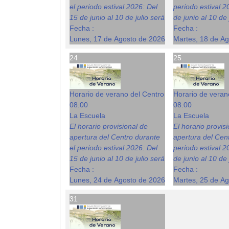
el periodo estival 2026: Del
periodo estival 2
15 de junio al 10 de julio será
de junio al 10 de 
Fecha :
Fecha :
Lunes, 17 de Agosto de 2026
Martes, 18 de A
24
25
Horario de verano del Centro
Horario de veran
08:00
08:00
La Escuela
La Escuela
El horario provisional de
El horario provis
apertura del Centro durante
apertura del Cent
el periodo estival 2026: Del
periodo estival 2
15 de junio al 10 de julio será
de junio al 10 de 
Fecha :
Fecha :
Lunes, 24 de Agosto de 2026
Martes, 25 de A
31