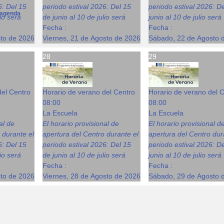
6: Del 15
periodo estival 2026: Del 15
periodo estival 2026: D
agenda
lio será
de junio al 10 de julio será
junio al 10 de julio será
Fecha :
Fecha :
sto de 2026
Viernes, 21 de Agosto de 2026
Sábado, 22 de Agosto 
28
29
del Centro
Horario de verano del Centro
Horario de verano del 
08:00
08:00
La Escuela
La Escuela
al de
El horario provisional de
El horario provisional d
 durante el
apertura del Centro durante el
apertura del Centro dur
6: Del 15
periodo estival 2026: Del 15
periodo estival 2026: D
lio será
de junio al 10 de julio será
junio al 10 de julio será
Fecha :
Fecha :
sto de 2026
Viernes, 28 de Agosto de 2026
Sábado, 29 de Agosto 