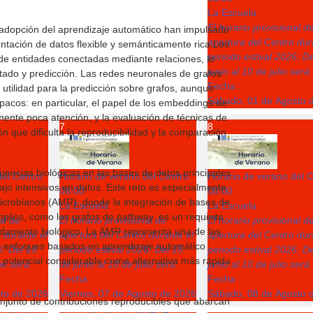
La Escuela
El horario provisional d
e adopción del aprendizaje automático han impulsado
apertura del Centro dur
ntación de datos flexible y semánticamente rica.Los
periodo estival 2026: D
e entidades conectadas mediante relaciones, lo
junio al 10 de julio será
ado y predicción. Las redes neuronales de grafos
Fecha :
utilidad para la predicción sobre grafos, aunque
Sábado, 01 de Agosto 
acos: en particular, el papel de los embeddings de
ente poca atención, y la evaluación de técnicas de
7
8
n que dificulta la reproducibilidad y la comparación
uencias biológicas en las bases de datos principales
del Centro
Horario de verano del Centro
Horario de verano del 
bajo intensivos en datos. Este reto es especialmente
08:00
08:00
imicrobianos (AMR), donde la integración de bases de
La Escuela
La Escuela
lios, como los grafos de pathway, es un requisito
al de
El horario provisional de
El horario provisional d
ndamento biológico. La AMR representa una de las
 durante el
apertura del Centro durante el
apertura del Centro dur
os enfoques basados en aprendizaje automático
6: Del 15
periodo estival 2026: Del 15
periodo estival 2026: D
potencial considerable como alternativa más rápida
lio será
de junio al 10 de julio será
junio al 10 de julio será
Fecha :
Fecha :
sto de 2026
Viernes, 07 de Agosto de 2026
Sábado, 08 de Agosto 
onjunto de contribuciones reproducibles que abarcan