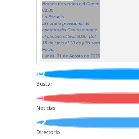
Horario de verano del Centro
08:00
La Escuela
El horario provisional de
apertura del Centro durante
el periodo estival 2026: Del
15 de junio al 10 de julio será
Fecha :
Lunes, 31 de Agosto de 2026
Buscar
Noticias
Directorio