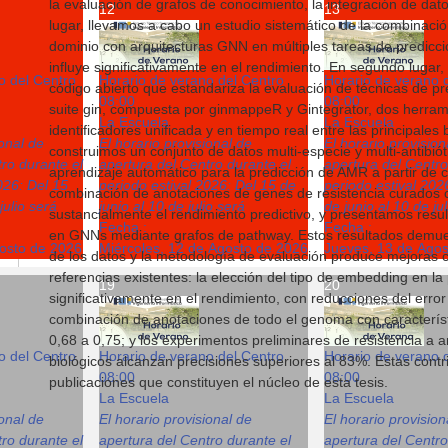
la evaluación de grafos de conocimiento, la integración de dat
12
13
lugar, llevamos a cabo un estudio sistemático de la combinac
dominio con arquitecturas GNN en múltiples tareas de predicc
influye significativamente en el rendimiento. En segundo luga
o del Centro
Horario de verano del Centro
Horario de verano 
código abierto que estandariza la evaluación de técnicas de pre
08:00
08:00
suite gin, compuesta por ginmappeR y Gintegrator, dos herra
La Escuela
La Escuela
identificadores unificada y en tiempo real entre las principales
ional de
El horario provisional de
El horario provision
construimos un conjunto de datos multi-especie y multi-antibió
ro durante el
apertura del Centro durante el
apertura del Centro
aprendizaje automático para la predicción de AMR a partir de 
026: Del 15
periodo estival 2026: Del 15 de
periodo estival 202
combinación de anotaciones de genes de resistencia curados 
julio será
junio al 10 de julio será
de junio al 10 de ju
sustancialmente el rendimiento predictivo, y presentamos res
Fecha :
Fecha :
en GNNs mediante grafos de pathway. Estos resultados demues
gosto de 2026
Miércoles, 12 de Agosto de 2026
Jueves, 13 de Ago
de los datos y la metodología de evaluación produce mejoras co
referencias existentes: la elección del tipo de embedding en l
19
20
significativamente en el rendimiento, con reducciones del error
combinación de anotaciones de todo el genoma con característ
0,68 a 0,75; y los experimentos preliminares de resistencia a
o del Centro
Horario de verano del Centro
Horario de verano 
biológicos alcanzan precisiones superiores al 83%. Estas contr
08:00
08:00
publicaciones que constituyen el núcleo de esta tesis.
La Escuela
La Escuela
ional de
El horario provisional de
El horario provision
ro durante el
apertura del Centro durante el
apertura del Centro