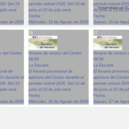
026: Del 15
periodo estival 2026: Del 15 de
periodo estival 202
Desarrollado por
iC
julio será
junio al 10 de julio será
de junio al 10 de ju
Fecha :
Fecha :
gosto de 2026
Miércoles, 19 de Agosto de 2026
Jueves, 20 de Ago
26
27
o del Centro
Horario de verano del Centro
Horario de verano 
08:00
08:00
La Escuela
La Escuela
ional de
El horario provisional de
El horario provision
ro durante el
apertura del Centro durante el
apertura del Centro
026: Del 15
periodo estival 2026: Del 15 de
periodo estival 202
julio será
junio al 10 de julio será
de junio al 10 de ju
Fecha :
Fecha :
gosto de 2026
Miércoles, 26 de Agosto de 2026
Jueves, 27 de Ago