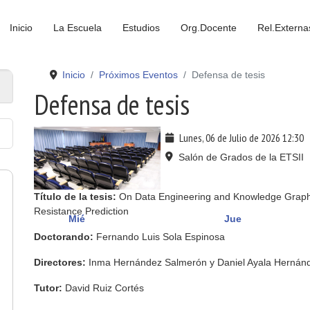
Inicio
La Escuela
Estudios
Org.Docente
Rel.Externa
Inicio
Próximos Eventos
Defensa de tesis
Defensa de tesis
Lunes, 06 de Julio de 2026
12:30
Salón de Grados de la ETSII
Título de la tesis:
On Data Engineering and Knowledge Graphs
Resistance Prediction
Mié
Jue
Doctorando:
Fernando Luis Sola Espinosa
Directores:
Inma Hernández Salmerón y Daniel Ayala Hernán
Tutor
:
David Ruiz Cortés