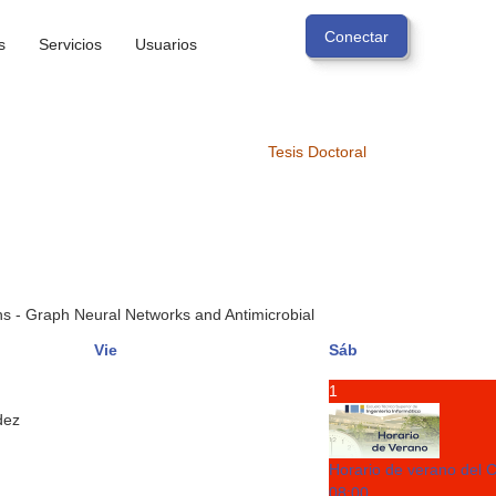
s
Servicios
Usuarios
Tesis Doctoral
 - Graph Neural Networks and Antimicrobial
Vie
Sáb
1
dez
Horario de verano del 
08:00