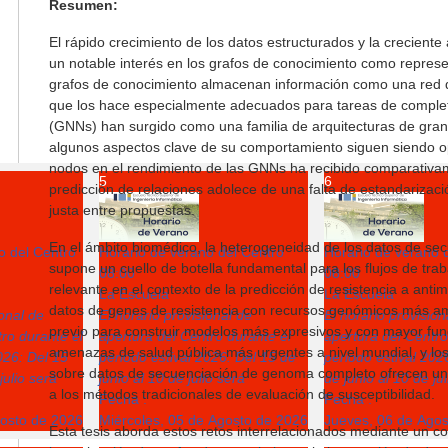
Resumen:
El rápido crecimiento de los datos estructurados y la crecient
un notable interés en los grafos de conocimiento como represe
grafos de conocimiento almacenan información como una red d
que los hace especialmente adecuados para tareas de complet
(GNNs) han surgido como una familia de arquitecturas de gran 
algunos aspectos clave de su comportamiento siguen siendo op
nodos en el rendimiento de las GNNs ha recibido comparativam
5
6
predicción de relaciones adolece de una falta de estandarizació
justa entre propuestas.
En el ámbito biomédico, la heterogeneidad de los datos de sec
o del Centro
Horario de verano del Centro
Horario de verano 
supone un cuello de botella fundamental para los flujos de tra
08:00
08:00
relevante en el contexto de la predicción de resistencia a ant
La Escuela
La Escuela
datos de genes de resistencia con recursos genómicos más amp
ional de
El horario provisional de
El horario provision
previo para construir modelos más expresivos y con mayor fu
ro durante el
apertura del Centro durante el
apertura del Centro
amenazas de salud pública más urgentes a nivel mundial, y l
026: Del 15
periodo estival 2026: Del 15 de
periodo estival 202
sobre datos de secuenciación de genoma completo ofrecen un 
julio será
junio al 10 de julio será
de junio al 10 de ju
a los métodos tradicionales de evaluación de susceptibilidad.
Fecha :
Fecha :
gosto de 2026
Miércoles, 05 de Agosto de 2026
Jueves, 06 de Ago
Esta tesis aborda estos retos interrelacionados mediante un c