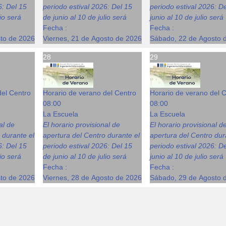
6: Del 15
periodo estival 2026: Del 15
periodo estival 2026: D
lio será
de junio al 10 de julio será
junio al 10 de julio será
Fecha :
Fecha :
sto de 2026
Viernes, 21 de Agosto de 2026
Sábado, 22 de Agosto 
28
29
del Centro
Horario de verano del Centro
Horario de verano del 
08:00
08:00
La Escuela
La Escuela
al de
El horario provisional de
El horario provisional d
 durante el
apertura del Centro durante el
apertura del Centro dur
6: Del 15
periodo estival 2026: Del 15
periodo estival 2026: D
lio será
de junio al 10 de julio será
junio al 10 de julio será
Fecha :
Fecha :
sto de 2026
Viernes, 28 de Agosto de 2026
Sábado, 29 de Agosto 