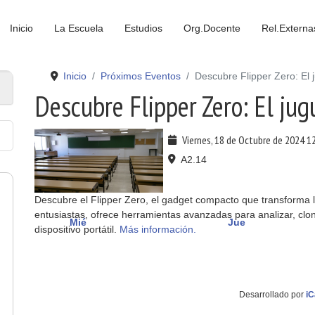
Inicio
La Escuela
Estudios
Org.Docente
Rel.Externa
Inicio
Próximos Eventos
Descubre Flipper Zero: El 
Descubre Flipper Zero: El jug
Viernes, 18 de Octubre de 2024
1
A2.14
Descubre el Flipper Zero, el gadget compacto que transforma 
entusiastas, ofrece herramientas avanzadas para analizar, clon
Mié
Jue
dispositivo portátil.
Más información.
Desarrollado por
iC