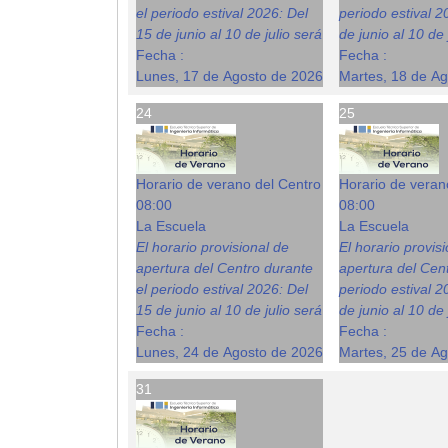
el periodo estival 2026: Del
periodo estival 2
15 de junio al 10 de julio será
de junio al 10 de 
Fecha :
Fecha :
Lunes, 17 de Agosto de 2026
Martes, 18 de A
24
25
Horario de verano del Centro
Horario de veran
08:00
08:00
La Escuela
La Escuela
El horario provisional de
El horario provis
apertura del Centro durante
apertura del Cent
el periodo estival 2026: Del
periodo estival 2
15 de junio al 10 de julio será
de junio al 10 de 
Fecha :
Fecha :
Lunes, 24 de Agosto de 2026
Martes, 25 de A
31