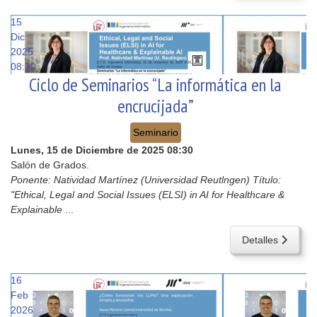
15
Dic
2025
08:30
Ciclo de Seminarios “La informática en la
encrucijada”
Seminario
Lunes, 15 de Diciembre de 2025
08:30
Salón de Grados.
Ponente: Natividad Martínez (Universidad Reutlngen) Título:
"Ethical, Legal and Social Issues (ELSI) in AI for Healthcare &
Explainable
...
Detalles
16
Feb
2026