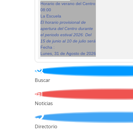
Horario de verano del Centro
08:00
La Escuela
El horario provisional de
apertura del Centro durante
el periodo estival 2026: Del
15 de junio al 10 de julio será
Fecha :
Lunes, 31 de Agosto de 2026
Buscar
Noticias
Directorio