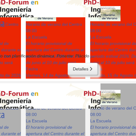
14
15
ca
del Centro
Horario de verano del Centro
Horario de verano del 
08:00
08:00
La Escuela
La Escuela
al de
El horario provisional de
El horario provisional d
 durante el
apertura del Centro durante el
apertura del Centro dur
co con planificación dinámica. Ponente: Plácido
...
6: Del 15
periodo estival 2026: Del 15
periodo estival 2026: D
lio será
de junio al 10 de julio será
junio al 10 de julio será
Fecha :
Detalles
Fecha :
sto de 2026
Viernes, 14 de Agosto de 2026
Sábado, 15 de Agosto 
21
22
del Centro
Horario de verano del Centro
Horario de verano del 
ca
08:00
08:00
La Escuela
La Escuela
al de
El horario provisional de
El horario provisional d
 durante el
apertura del Centro durante el
apertura del Centro dur