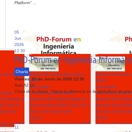
Platform"
...
05
Jun
2026
12:30
5
6
PhD-Forum en Ingeniería Informáti
Charla
o del Centro
Horario de verano del Centro
Horario de verano 
Viernes, 05 de Junio de 2026
12:30
08:00
08:00
Aula A2.14
La Escuela
La Escuela
Título de la charla: "Hacia la eficiencia en la agricultura de p
ional de
El horario provisional de
El horario provision
...
ro durante el
apertura del Centro durante el
apertura del Centro
026: Del 15
periodo estival 2026: Del 15 de
periodo estival 202
julio será
junio al 10 de julio será
de junio al 10 de ju
Fecha :
Fecha :
gosto de 2026
Miércoles, 05 de Agosto de 2026
Jueves, 06 de Ago
11