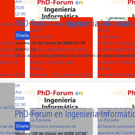
Jun
12
13
2026
12:30
PhD-Forum en Ingeniería Informáti
o del Centro
Horario de verano del Centro
Horario de verano 
08:00
08:00
Charla
La Escuela
La Escuela
Jueves, 11 de Junio de 2026
12:30
ional de
El horario provisional de
El horario provision
Aula A2.14
ro durante el
apertura del Centro durante el
apertura del Centro
Título de la charla: Optimización de robots de análisis biomédi
026: Del 15
periodo estival 2026: Del 15 de
periodo estival 202
julio será
junio al 10 de julio será
de junio al 10 de ju
Fecha :
Fecha :
gosto de 2026
Miércoles, 12 de Agosto de 2026
Jueves, 13 de Ago
19
19
20
Jun
2026
12:30
o del Centro
Horario de verano del Centro
Horario de verano 
PhD-Forum en Ingeniería Informáti
08:00
08:00
La Escuela
La Escuela
Charla
ional de
El horario provisional de
El horario provision
ro durante el
apertura del Centro durante el
apertura del Centro
Viernes, 19 de Junio de 2026
12:30