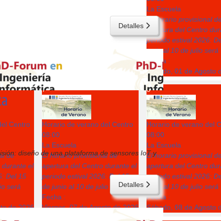
La Escuela
El horario provisional d
Detalles
apertura del Centro dur
periodo estival 2026: D
junio al 10 de julio será
Fecha :
Sábado, 01 de Agosto 
7
8
ca
del Centro
Horario de verano del Centro
Horario de verano del 
08:00
08:00
La Escuela
La Escuela
recisión: diseño de una plataforma de sensores IoT y
al de
El horario provisional de
El horario provisional d
 durante el
apertura del Centro durante el
apertura del Centro dur
6: Del 15
periodo estival 2026: Del 15
periodo estival 2026: D
Detalles
lio será
de junio al 10 de julio será
junio al 10 de julio será
Fecha :
Fecha :
sto de 2026
Viernes, 07 de Agosto de 2026
Sábado, 08 de Agosto 