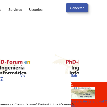
s
Servicios
Usuarios
ca
Vie
Sáb
1
Horario de verano del 
neering a Computational Method into a Research
08:00