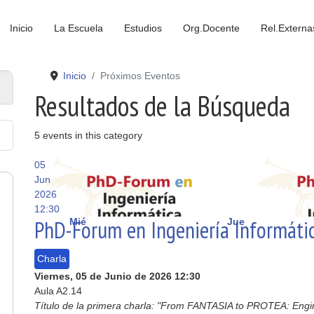
Inicio
La Escuela
Estudios
Org.Docente
Rel.Externa
Inicio
Próximos Eventos
Resultados de la Búsqueda
5 events in this category
05
Jun
2026
12:30
PhD-Forum en Ingeniería Informáti
Mié
Jue
Charla
Viernes, 05 de Junio de 2026
12:30
Aula A2.14
Título de la primera charla: "From FANTASIA to PROTEA: Engi