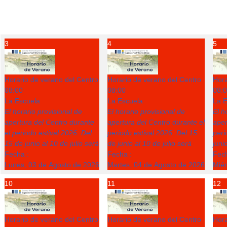
3
4
5
Horario de verano del Centro
Horario de verano del Centro
Hora
08:00
08:00
08:
La Escuela
La Escuela
La E
El horario provisional de
El horario provisional de
El h
apertura del Centro durante
apertura del Centro durante el
aper
el periodo estival 2026: Del
periodo estival 2026: Del 15
peri
15 de junio al 10 de julio será
de junio al 10 de julio será
juni
Fecha :
Fecha :
Fech
Lunes, 03 de Agosto de 2026
Martes, 04 de Agosto de 2026
Miér
10
11
12
Horario de verano del Centro
Horario de verano del Centro
Hora