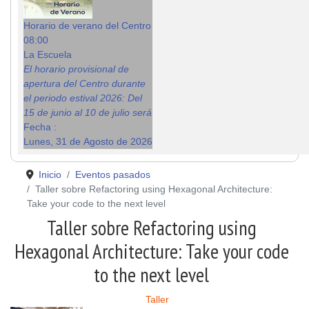
Horario de verano del Centro
08:00
La Escuela
El horario provisional de
apertura del Centro durante
el periodo estival 2026: Del
15 de junio al 10 de julio será
Fecha :
Lunes, 31 de Agosto de 2026
Inicio
Eventos pasados
Taller sobre Refactoring using Hexagonal Architecture:
Take your code to the next level
Taller sobre Refactoring using
Hexagonal Architecture: Take your code
to the next level
Taller