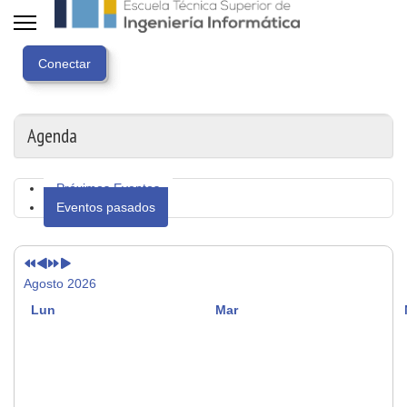
Año
Mes
Próximo
Próximo
anterior
anterior
año
mes
Agenda
Próximos Eventos
Eventos pasados
Agosto 2026
Lun
Mar