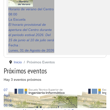
Horario de verano del Centro
08:00
La Escuela
El horario provisional de
apertura del Centro durante
el periodo estival 2026: Del
15 de junio al 10 de julio será
Fecha :
Lunes, 31 de Agosto de 2026
Inicio
Próximos Eventos
Próximos eventos
Hay 3 eventos próximos
07
Ago
2026
08:00