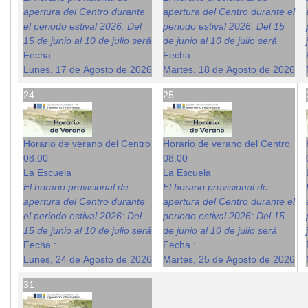
apertura del Centro durante
apertura del Centro durante el
el periodo estival 2026: Del
periodo estival 2026: Del 15
15 de junio al 10 de julio será
de junio al 10 de julio será
Fecha :
Fecha :
Lunes, 17 de Agosto de 2026
Martes, 18 de Agosto de 2026
24
25
Horario de verano del Centro
Horario de verano del Centro
08:00
08:00
La Escuela
La Escuela
El horario provisional de
El horario provisional de
apertura del Centro durante
apertura del Centro durante el
el periodo estival 2026: Del
periodo estival 2026: Del 15
15 de junio al 10 de julio será
de junio al 10 de julio será
Fecha :
Fecha :
Lunes, 24 de Agosto de 2026
Martes, 25 de Agosto de 2026
31