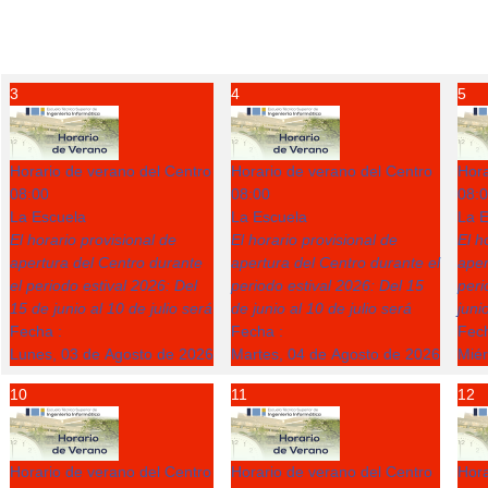
3
4
5
Horario de verano del Centro
Horario de verano del Centro
Hora
08:00
08:00
08:
La Escuela
La Escuela
La E
El horario provisional de
El horario provisional de
El h
apertura del Centro durante
apertura del Centro durante el
aper
el periodo estival 2026: Del
periodo estival 2026: Del 15
peri
15 de junio al 10 de julio será
de junio al 10 de julio será
juni
Fecha :
Fecha :
Fech
Lunes, 03 de Agosto de 2026
Martes, 04 de Agosto de 2026
Miér
10
11
12
Horario de verano del Centro
Horario de verano del Centro
Hora