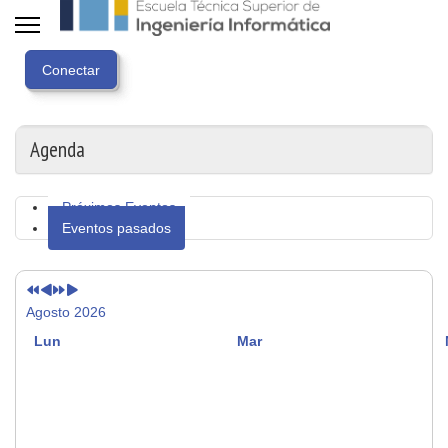
Año
Mes
Próximo
Próximo
anterior
anterior
año
mes
Agenda
Próximos Eventos
Eventos pasados
Agosto 2026
Lun
Mar