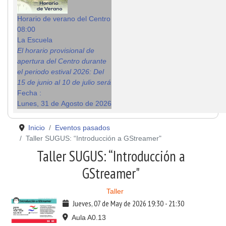
Horario de verano del Centro
08:00
La Escuela
El horario provisional de
apertura del Centro durante
el periodo estival 2026: Del
15 de junio al 10 de julio será
Fecha :
Lunes, 31 de Agosto de 2026
Inicio
Eventos pasados
Taller SUGUS: “Introducción a GStreamer"
Taller SUGUS: “Introducción a
GStreamer"
Taller
Jueves, 07 de May de 2026
19:30
-
21:30
Aula A0.13