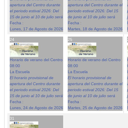
apertura del Centro durante
apertura del Centro durante el
el periodo estival 2026: Del
periodo estival 2026: Del 15
15 de junio al 10 de julio será
de junio al 10 de julio será
Fecha :
Fecha :
Lunes, 17 de Agosto de 2026
Martes, 18 de Agosto de 2026
24
25
Horario de verano del Centro
Horario de verano del Centro
08:00
08:00
La Escuela
La Escuela
El horario provisional de
El horario provisional de
apertura del Centro durante
apertura del Centro durante el
el periodo estival 2026: Del
periodo estival 2026: Del 15
15 de junio al 10 de julio será
de junio al 10 de julio será
Fecha :
Fecha :
Lunes, 24 de Agosto de 2026
Martes, 25 de Agosto de 2026
31