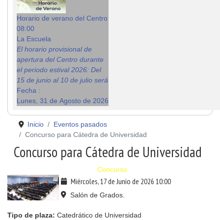
Horario de verano del Centro
08:00
La Escuela
El horario provisional de
apertura del Centro durante
el periodo estival 2026: Del
15 de junio al 10 de julio será
Fecha :
Lunes, 31 de Agosto de 2026
Inicio
Eventos pasados
Concurso para Cátedra de Universidad
Concurso para Cátedra de Universidad
Concurso
Miércoles, 17 de Junio de 2026
10:00
Salón de Grados.
Tipo de plaza:
Catedrático de Universidad