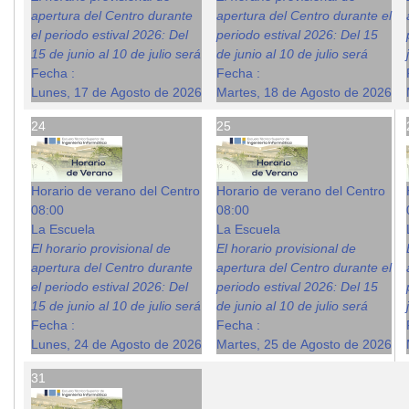
apertura del Centro durante
apertura del Centro durante el
el periodo estival 2026: Del
periodo estival 2026: Del 15
15 de junio al 10 de julio será
de junio al 10 de julio será
Fecha :
Fecha :
Lunes, 17 de Agosto de 2026
Martes, 18 de Agosto de 2026
24
25
Horario de verano del Centro
Horario de verano del Centro
08:00
08:00
La Escuela
La Escuela
El horario provisional de
El horario provisional de
apertura del Centro durante
apertura del Centro durante el
el periodo estival 2026: Del
periodo estival 2026: Del 15
15 de junio al 10 de julio será
de junio al 10 de julio será
Fecha :
Fecha :
Lunes, 24 de Agosto de 2026
Martes, 25 de Agosto de 2026
31