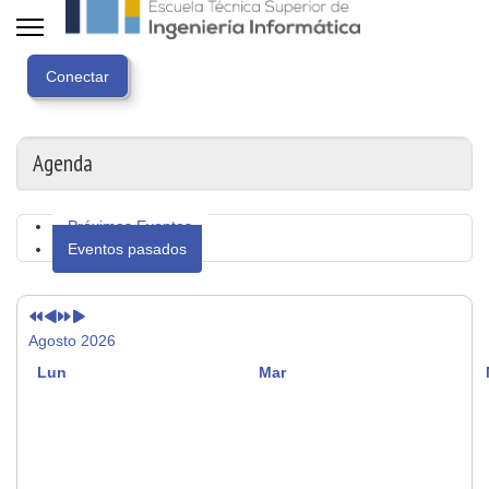
Año
Mes
Próximo
Próximo
anterior
anterior
año
mes
Agenda
Próximos Eventos
Eventos pasados
Agosto 2026
Lun
Mar