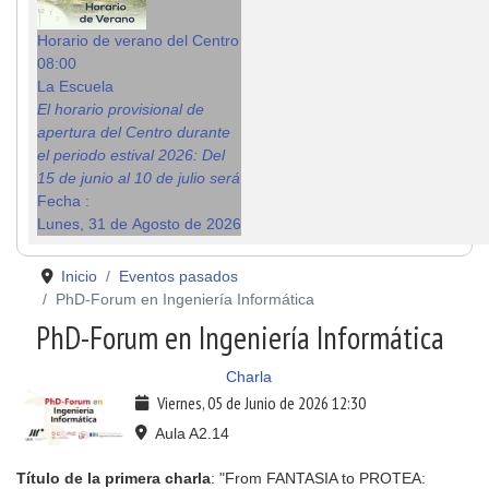
Horario de verano del Centro
08:00
La Escuela
El horario provisional de
apertura del Centro durante
el periodo estival 2026: Del
15 de junio al 10 de julio será
Fecha :
Lunes, 31 de Agosto de 2026
Inicio
Eventos pasados
PhD-Forum en Ingeniería Informática
PhD-Forum en Ingeniería Informática
Charla
Viernes, 05 de Junio de 2026
12:30
Aula A2.14
Título de la primera charla
: "From FANTASIA to PROTEA: