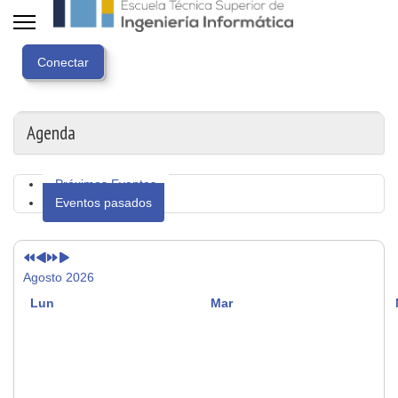
Año
Mes
Próximo
Próximo
anterior
anterior
año
mes
Agenda
Próximos Eventos
Eventos pasados
Agosto 2026
Lun
Mar