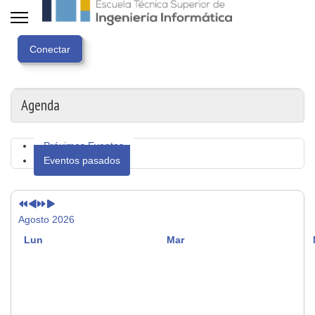
Año
Mes
Próximo
Próximo
anterior
anterior
año
mes
Agenda
Próximos Eventos
Eventos pasados
Agosto 2026
Lun
Mar