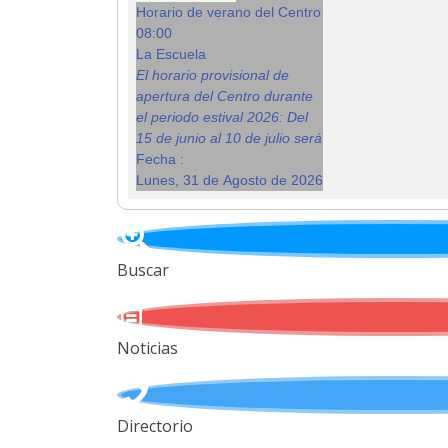
Horario de verano del Centro
08:00
La Escuela
El horario provisional de
apertura del Centro durante
el periodo estival 2026: Del
15 de junio al 10 de julio será
Fecha :
Lunes, 31 de Agosto de 2026
Buscar
Noticias
Directorio