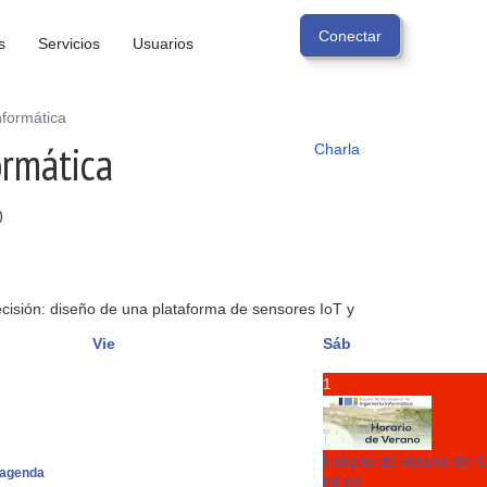
s
Servicios
Usuarios
formática
ormática
Charla
0
precisión: diseño de una plataforma de sensores IoT y
Vie
Sáb
1
Horario de verano del 
agenda
08:00