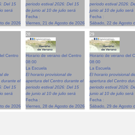
6: Del 15
periodo estival 2026: Del 15
periodo estival 2026: D
lio será
de junio al 10 de julio será
junio al 10 de julio será
Fecha :
Fecha :
sto de 2026
Viernes, 21 de Agosto de 2026
Sábado, 22 de Agosto 
28
29
del Centro
Horario de verano del Centro
Horario de verano del 
08:00
08:00
La Escuela
La Escuela
al de
El horario provisional de
El horario provisional d
 durante el
apertura del Centro durante el
apertura del Centro dur
6: Del 15
periodo estival 2026: Del 15
periodo estival 2026: D
lio será
de junio al 10 de julio será
junio al 10 de julio será
Fecha :
Fecha :
sto de 2026
Viernes, 28 de Agosto de 2026
Sábado, 29 de Agosto 