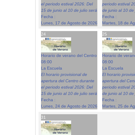
el periodo estival 2026: Del
periodo estival 2
15 de junio al 10 de julio será
de junio al 10 de 
Fecha :
Fecha :
Lunes, 17 de Agosto de 2026
Martes, 18 de A
24
25
Horario de verano del Centro
Horario de veran
08:00
08:00
La Escuela
La Escuela
El horario provisional de
El horario provis
apertura del Centro durante
apertura del Cent
el periodo estival 2026: Del
periodo estival 2
15 de junio al 10 de julio será
de junio al 10 de 
Fecha :
Fecha :
Lunes, 24 de Agosto de 2026
Martes, 25 de A
31