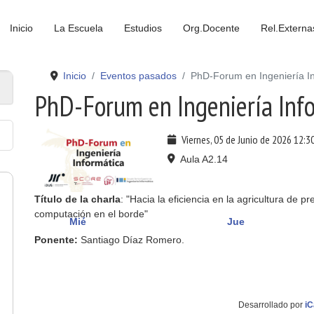
Inicio
La Escuela
Estudios
Org.Docente
Rel.Externa
Inicio
Eventos pasados
PhD-Forum en Ingeniería In
PhD-Forum en Ingeniería Inf
Viernes, 05 de Junio de 2026
12:3
Aula A2.14
Título de la charla
: "Hacia la eficiencia en la agricultura de 
computación en el borde"
Mié
Jue
Ponente:
Santiago Díaz Romero.
Desarrollado por
iC