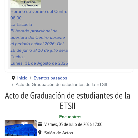
Horario de verano del Centro
08:00
La Escuela
El horario provisional de
apertura del Centro durante
el periodo estival 2026: Del
15 de junio al 10 de julio será
Fecha :
Lunes, 31 de Agosto de 2026
Inicio
Eventos pasados
Acto de Graduación de estudiantes de la ETSII
Acto de Graduación de estudiantes de la
ETSII
Encuentros
Viernes, 03 de Julio de 2026
17:00
Salón de Actos