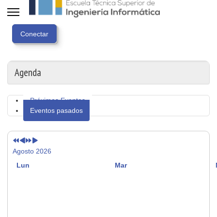
Año
Mes
Próximo
Próximo
anterior
anterior
año
mes
Agenda
Próximos Eventos
Eventos pasados
Agosto 2026
Lun
Mar