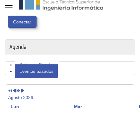
Año
Mes
Próximo
Próximo
anterior
anterior
año
mes
Agenda
Próximos Eventos
Eventos pasados
Agosto 2026
Lun
Mar