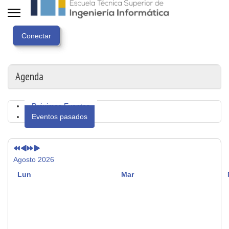
Año
Mes
Próximo
Próximo
anterior
anterior
año
mes
Agenda
Próximos Eventos
Eventos pasados
Agosto 2026
Lun
Mar