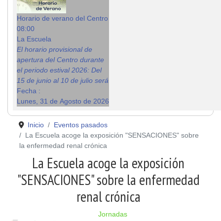
Horario de verano del Centro
08:00
La Escuela
El horario provisional de
apertura del Centro durante
el periodo estival 2026: Del
15 de junio al 10 de julio será
Fecha :
Lunes, 31 de Agosto de 2026
Inicio
Eventos pasados
La Escuela acoge la exposición "SENSACIONES" sobre
la enfermedad renal crónica
La Escuela acoge la exposición
"SENSACIONES" sobre la enfermedad
renal crónica
Jornadas