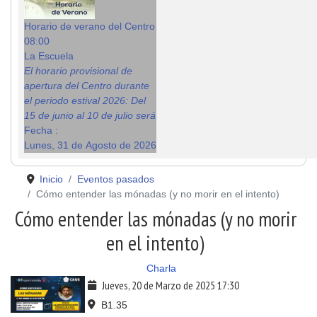
Horario de verano del Centro
08:00
La Escuela
El horario provisional de
apertura del Centro durante
el periodo estival 2026: Del
15 de junio al 10 de julio será
Fecha :
Lunes, 31 de Agosto de 2026
Inicio
Eventos pasados
Cómo entender las mónadas (y no morir en el intento)
Cómo entender las mónadas (y no morir
en el intento)
Charla
Jueves, 20 de Marzo de 2025
17:30
B1.35