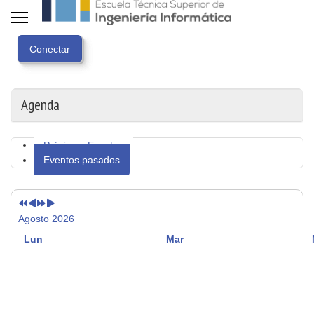
Año
Mes
Próximo
Próximo
anterior
anterior
año
mes
Agenda
Próximos Eventos
Eventos pasados
Agosto 2026
Lun
Mar