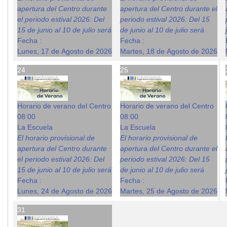
apertura del Centro durante
apertura del Centro durante el
el periodo estival 2026: Del
periodo estival 2026: Del 15
15 de junio al 10 de julio será
de junio al 10 de julio será
Fecha :
Fecha :
Lunes, 17 de Agosto de 2026
Martes, 18 de Agosto de 2026
24
25
Horario de verano del Centro
Horario de verano del Centro
08:00
08:00
La Escuela
La Escuela
El horario provisional de
El horario provisional de
apertura del Centro durante
apertura del Centro durante el
el periodo estival 2026: Del
periodo estival 2026: Del 15
15 de junio al 10 de julio será
de junio al 10 de julio será
Fecha :
Fecha :
Lunes, 24 de Agosto de 2026
Martes, 25 de Agosto de 2026
31