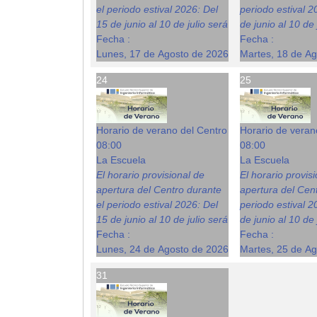
el periodo estival 2026: Del
periodo estival 2
15 de junio al 10 de julio será
de junio al 10 de 
Fecha :
Fecha :
Lunes, 17 de Agosto de 2026
Martes, 18 de A
24
25
Horario de verano del Centro
Horario de veran
08:00
08:00
La Escuela
La Escuela
El horario provisional de
El horario provis
apertura del Centro durante
apertura del Cent
el periodo estival 2026: Del
periodo estival 2
15 de junio al 10 de julio será
de junio al 10 de 
Fecha :
Fecha :
Lunes, 24 de Agosto de 2026
Martes, 25 de A
31