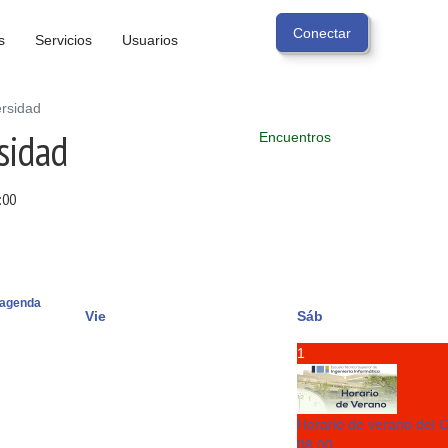
s
Servicios
Usuarios
ersidad
sidad
Encuentros
:00
agenda
Vie
Sáb
1
Horario de verano del 
08:00