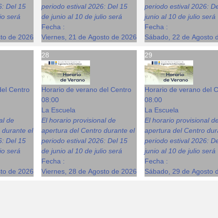
6: Del 15
periodo estival 2026: Del 15
periodo estival 2026: D
lio será
de junio al 10 de julio será
junio al 10 de julio será
Fecha :
Fecha :
sto de 2026
Viernes, 21 de Agosto de 2026
Sábado, 22 de Agosto 
28
29
del Centro
Horario de verano del Centro
Horario de verano del 
08:00
08:00
La Escuela
La Escuela
al de
El horario provisional de
El horario provisional d
 durante el
apertura del Centro durante el
apertura del Centro dur
6: Del 15
periodo estival 2026: Del 15
periodo estival 2026: D
lio será
de junio al 10 de julio será
junio al 10 de julio será
Fecha :
Fecha :
sto de 2026
Viernes, 28 de Agosto de 2026
Sábado, 29 de Agosto 