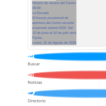
Horario de verano del Centro
08:00
La Escuela
El horario provisional de
apertura del Centro durante
el periodo estival 2026: Del
15 de junio al 10 de julio será
Fecha :
Lunes, 31 de Agosto de 2026
Buscar
Noticias
Directorio