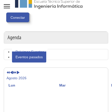
Año
Mes
Próximo
Próximo
anterior
anterior
año
mes
Agenda
Próximos Eventos
Eventos pasados
Agosto 2026
Lun
Mar