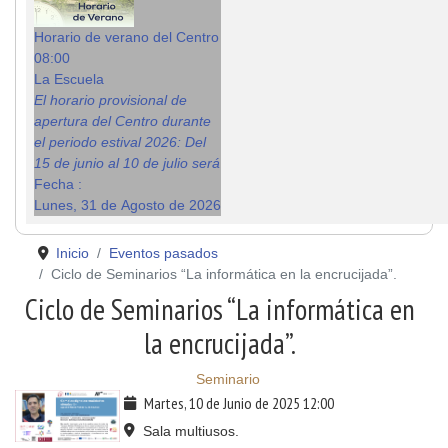
Horario de verano del Centro
08:00
La Escuela
El horario provisional de
apertura del Centro durante
el periodo estival 2026: Del
15 de junio al 10 de julio será
Fecha :
Lunes, 31 de Agosto de 2026
Inicio
Eventos pasados
Ciclo de Seminarios “La informática en la encrucijada”.
Ciclo de Seminarios “La informática en
la encrucijada”.
Seminario
Martes, 10 de Junio de 2025
12:00
Sala multiusos.