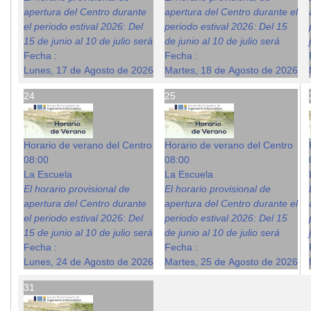
apertura del Centro durante
apertura del Centro durante el
el periodo estival 2026: Del
periodo estival 2026: Del 15
15 de junio al 10 de julio será
de junio al 10 de julio será
Fecha :
Fecha :
Lunes, 17 de Agosto de 2026
Martes, 18 de Agosto de 2026
24
25
Horario de verano del Centro
Horario de verano del Centro
08:00
08:00
La Escuela
La Escuela
El horario provisional de
El horario provisional de
apertura del Centro durante
apertura del Centro durante el
el periodo estival 2026: Del
periodo estival 2026: Del 15
15 de junio al 10 de julio será
de junio al 10 de julio será
Fecha :
Fecha :
Lunes, 24 de Agosto de 2026
Martes, 25 de Agosto de 2026
31