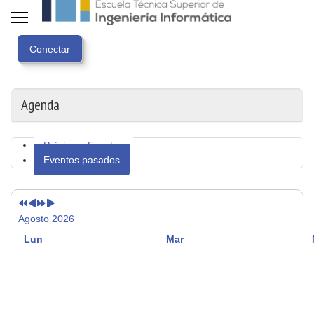
Año
Mes
Próximo
Próximo
anterior
anterior
año
mes
Agenda
Próximos Eventos
Eventos pasados
Agosto 2026
Lun
Mar