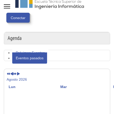
Año
Mes
Próximo
Próximo
anterior
anterior
año
mes
Agenda
Próximos Eventos
Eventos pasados
Agosto 2026
Lun
Mar