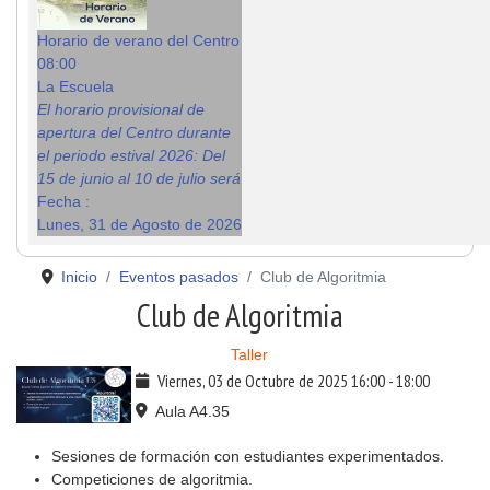
Horario de verano del Centro
08:00
La Escuela
El horario provisional de
apertura del Centro durante
el periodo estival 2026: Del
15 de junio al 10 de julio será
Fecha :
Lunes, 31 de Agosto de 2026
Inicio
Eventos pasados
Club de Algoritmia
Club de Algoritmia
Taller
Viernes, 03 de Octubre de 2025
16:00
-
18:00
Aula A4.35
Sesiones de formación con estudiantes experimentados.
Competiciones de algoritmia.