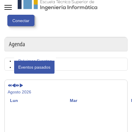
Año
Mes
Próximo
Próximo
anterior
anterior
año
mes
Agenda
Próximos Eventos
Eventos pasados
Agosto 2026
Lun
Mar