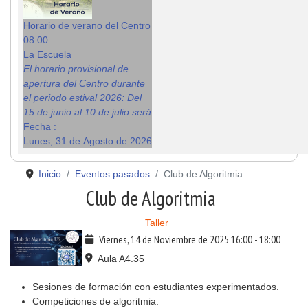
Horario de verano del Centro
08:00
La Escuela
El horario provisional de
apertura del Centro durante
el periodo estival 2026: Del
15 de junio al 10 de julio será
Fecha :
Lunes, 31 de Agosto de 2026
Inicio
Eventos pasados
Club de Algoritmia
Club de Algoritmia
Taller
Viernes, 14 de Noviembre de 2025
16:00
-
18:00
Aula A4.35
Sesiones de formación con estudiantes experimentados.
Competiciones de algoritmia.