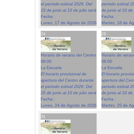
el periodo estival 2026: Del
periodo estival 2
15 de junio al 10 de julio será
de junio al 10 de 
Fecha :
Fecha :
Lunes, 17 de Agosto de 2026
Martes, 18 de A
24
25
Horario de verano del Centro
Horario de veran
08:00
08:00
La Escuela
La Escuela
El horario provisional de
El horario provis
apertura del Centro durante
apertura del Cent
el periodo estival 2026: Del
periodo estival 2
15 de junio al 10 de julio será
de junio al 10 de 
Fecha :
Fecha :
Lunes, 24 de Agosto de 2026
Martes, 25 de A
31