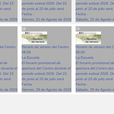
6: Del 15
periodo estival 2026: Del 15
periodo estival 2026: D
lio será
de junio al 10 de julio será
junio al 10 de julio será
Fecha :
Fecha :
sto de 2026
Viernes, 21 de Agosto de 2026
Sábado, 22 de Agosto 
28
29
del Centro
Horario de verano del Centro
Horario de verano del 
08:00
08:00
La Escuela
La Escuela
al de
El horario provisional de
El horario provisional d
 durante el
apertura del Centro durante el
apertura del Centro dur
6: Del 15
periodo estival 2026: Del 15
periodo estival 2026: D
lio será
de junio al 10 de julio será
junio al 10 de julio será
Fecha :
Fecha :
sto de 2026
Viernes, 28 de Agosto de 2026
Sábado, 29 de Agosto 