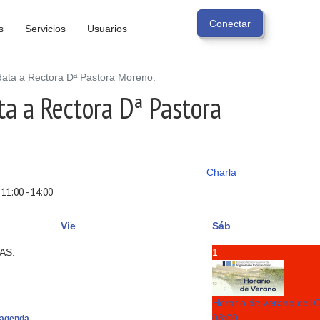
s
Servicios
Usuarios
data a Rectora Dª Pastora Moreno.
ta a Rectora Dª Pastora
Charla
11:00
-
14:00
Vie
Sáb
1
GAS.
Horario de verano del 
08:00
agenda