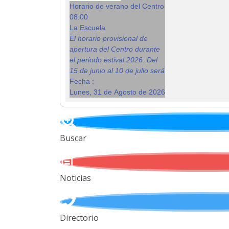
Horario de verano del Centro
08:00
La Escuela
El horario provisional de
apertura del Centro durante
el periodo estival 2026: Del
15 de junio al 10 de julio será
Fecha :
Lunes, 31 de Agosto de 2026
Buscar
Noticias
Directorio