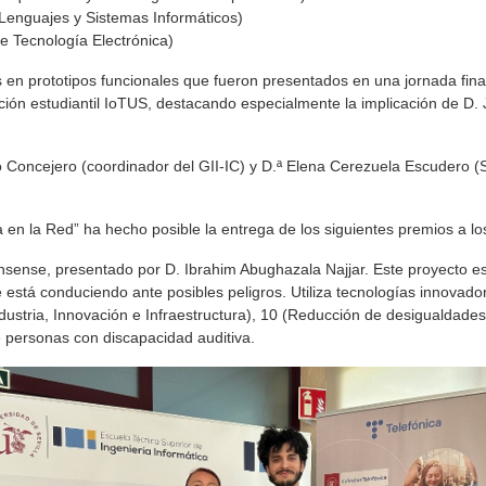
 Lenguajes y Sistemas Informáticos)
e Tecnología Electrónica)
en prototipos funcionales que fueron presentados en una jornada final
ción estudiantil IoTUS, destacando especialmente la implicación de D.
o Concejero (coordinador del GII-IC) y D.ª Elena Cerezuela Escudero (
a en la Red” ha hecho posible la entrega de los siguientes premios a los
sense, presentado por D. Ibrahim Abughazala Najjar. Este proyecto es
 está conduciendo ante posibles peligros. Utiliza tecnologías innovad
ustria, Innovación e Infraestructura), 10 (Reducción de desigualdade
e personas con discapacidad auditiva.