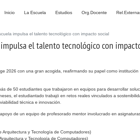
Inicio
La Escuela
Estudios
Org.Docente
Rel.Externa
ela impulsa el talento tecnológico con impacto social
mpulsa el talento tecnológico con impacto
e 2026 con una gran acogida, reafirmando su papel como institución u
más de 50 estudiantes que trabajaron en equipos para desarrollar solu
ses, el estudiantado trabajó en retos reales vinculados a sostenibilidad
iabilidad técnica e innovación.
l apoyo de un equipo de profesorado mentor involucrado en asignaturas
 Arquitectura y Tecnología de Computadores)
Arquitectura y Tecnología de Computadores)