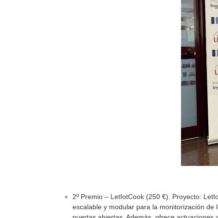
2º Premio – LetIotCook (250 €). Proyecto: Let
escalable y modular para la monitorización de
puertas abiertas. Además, ofrece actuaciones a