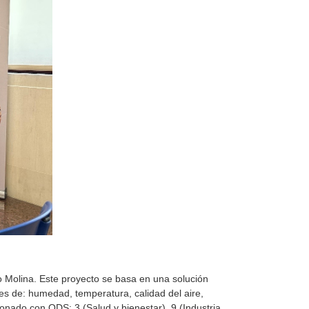
o Molina. Este proyecto se basa en una solución
es de: humedad, temperatura, calidad del aire,
onado con ODS: 3 (Salud y bienestar), 9 (Industria,