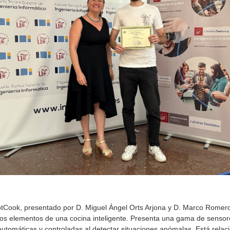
IotCook, presentado por D. Miguel Ángel Orts Arjona y D. Marco Romer
 los elementos de una cocina inteligente. Presenta una gama de sensor
utomáticas y controladas al detectar situaciones anómalas. Está relaci