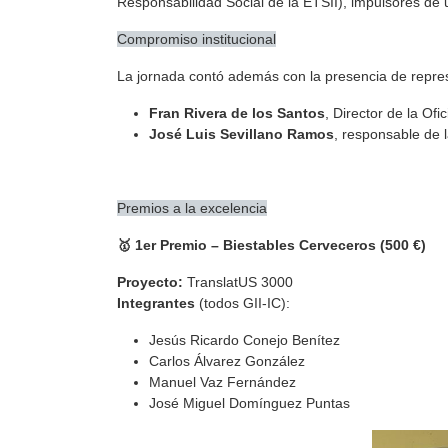
Responsabilidad Social de la ETSII), impulsores de 
Compromiso institucional
La jornada contó además con la presencia de represen
Fran Rivera de los Santos
, Director de la Of
José Luis Sevillano Ramos
, responsable de 
Premios a la excelencia
🥇 1er Premio – Biestables Cerveceros (500 €)
Proyecto:
TranslatUS 3000
Integrantes
(todos GII-IC):
Jesús Ricardo Conejo Benítez
Carlos Álvarez González
Manuel Vaz Fernández
José Miguel Domínguez Puntas