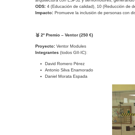
arquitectura con ESP32 y servomotores, generando l
ODS:
4 (Educación de calidad), 10 (Reducción de d
Impacto:
Promueve la inclusión de personas con disc
🥈 2º Premio – Ventor (250 €)
Proyecto:
Ventor Modules
Integrantes
(todos GII-IC):
David Romero Pérez
Antonio Silva Enamorado
Daniel Morata Espada