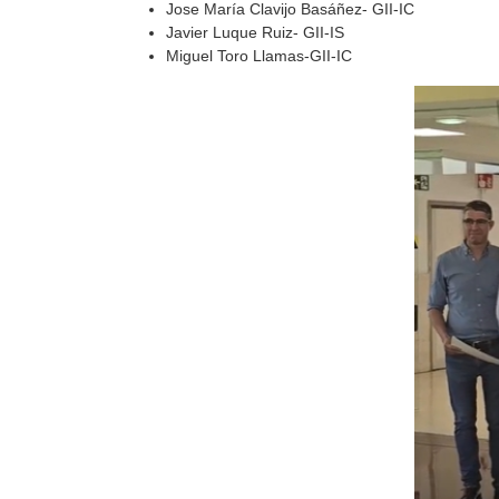
Jose María Clavijo Basáñez- GII-IC​
Javier Luque Ruiz- GII-IS​
Miguel Toro Llamas-GII-IC​