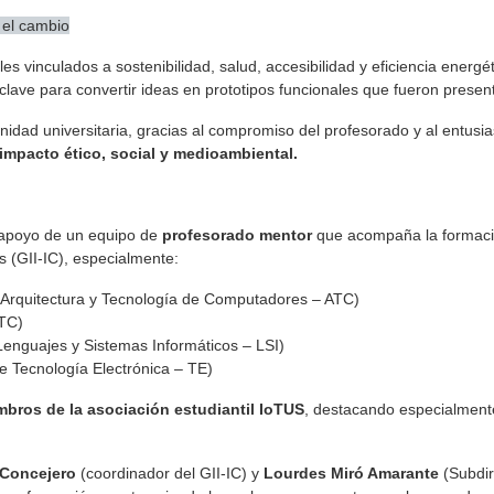
 el cambio
les vinculados a sostenibilidad, salud, accesibilidad y eficiencia ene
lave para convertir ideas en prototipos funcionales que fueron presenta
unidad universitaria, gracias al compromiso del profesorado y al entusi
impacto ético, social y medioambiental.
l apoyo de un equipo de
profesorado mentor
que acompaña la formació
 (GII-IC), especialmente:
Arquitectura y Tecnología de Computadores – ATC)
TC)
nguajes y Sistemas Informáticos – LSI)
 Tecnología Electrónica – TE)
bros de la asociación estudiantil IoTUS
, destacando especialmente
 Concejero
(coordinador del GII-IC) y
Lourdes Miró Amarante
(Subdir