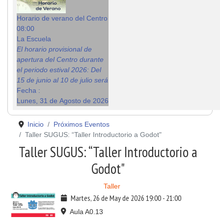
Horario de verano del Centro
08:00
La Escuela
El horario provisional de
apertura del Centro durante
el periodo estival 2026: Del
15 de junio al 10 de julio será
Fecha :
Lunes, 31 de Agosto de 2026
Inicio
Próximos Eventos
Taller SUGUS: “Taller Introductorio a Godot"
Taller SUGUS: “Taller Introductorio a
Godot"
Taller
Martes, 26 de May de 2026
19:00
-
21:00
Aula A0.13