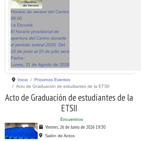
Horario de verano del Centro
08:00
La Escuela
El horario provisional de
apertura del Centro durante
el periodo estival 2026: Del
15 de junio al 10 de julio será
Fecha :
Lunes, 31 de Agosto de 2026
Inicio
Próximos Eventos
Acto de Graduación de estudiantes de la ETSII
Acto de Graduación de estudiantes de la
ETSII
Encuentros
Viernes, 26 de Junio de 2026
19:30
Salón de Actos