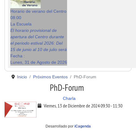
Horario de verano del Centro
08:00
La Escuela
El horario provisional de
apertura del Centro durante
el periodo estival 2026: Del
15 de junio al 10 de julio será
Fecha :
Lunes, 31 de Agosto de 2026
Inicio
Próximos Eventos
PhD-Forum
PhD-Forum
Charla
Viernes, 13 de Diciembre de 2024
09:30
-
11:30
Desarrollado por
iCagenda