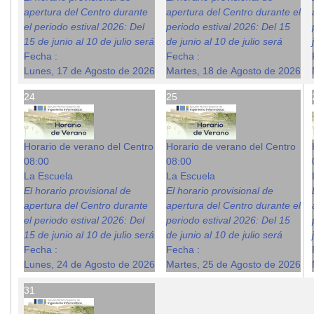
apertura del Centro durante
apertura del Centro durante el
el periodo estival 2026: Del
periodo estival 2026: Del 15
15 de junio al 10 de julio será
de junio al 10 de julio será
Fecha :
Fecha :
Lunes, 17 de Agosto de 2026
Martes, 18 de Agosto de 2026
24
25
Horario de verano del Centro
Horario de verano del Centro
08:00
08:00
La Escuela
La Escuela
El horario provisional de
El horario provisional de
apertura del Centro durante
apertura del Centro durante el
el periodo estival 2026: Del
periodo estival 2026: Del 15
15 de junio al 10 de julio será
de junio al 10 de julio será
Fecha :
Fecha :
Lunes, 24 de Agosto de 2026
Martes, 25 de Agosto de 2026
31