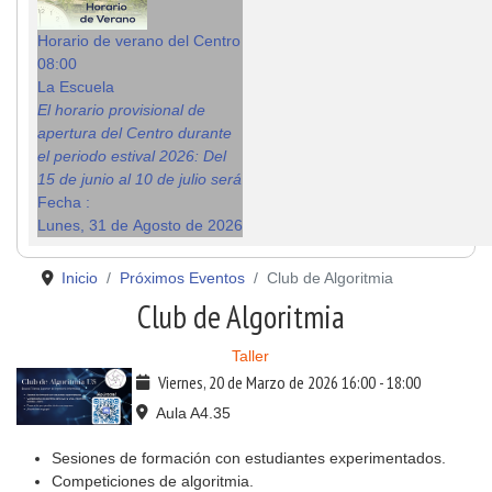
Horario de verano del Centro
08:00
La Escuela
El horario provisional de
apertura del Centro durante
el periodo estival 2026: Del
15 de junio al 10 de julio será
Fecha :
Lunes, 31 de Agosto de 2026
Inicio
Próximos Eventos
Club de Algoritmia
Club de Algoritmia
Taller
Viernes, 20 de Marzo de 2026
16:00
-
18:00
Aula A4.35
Sesiones de formación con estudiantes experimentados.
Competiciones de algoritmia.