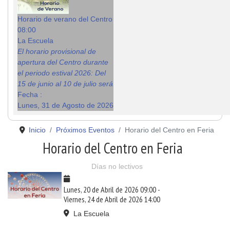
Horario de verano del Centro
08:00
La Escuela
El horario provisional de
apertura del Centro durante
el periodo estival 2026: Del
15 de junio al 10 de julio será
Fecha :
Lunes, 31 de Agosto de 2026
Inicio
Próximos Eventos
Horario del Centro en Feria
Horario del Centro en Feria
Días no lectivos
Lunes, 20 de Abril de 2026
09:00
-
Viernes, 24 de Abril de 2026
14:00
La Escuela