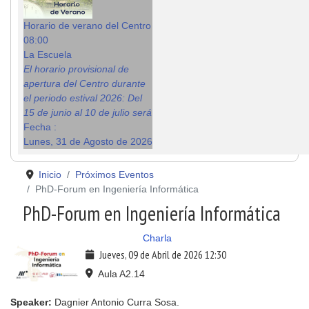
Horario de verano del Centro
08:00
La Escuela
El horario provisional de
apertura del Centro durante
el periodo estival 2026: Del
15 de junio al 10 de julio será
Fecha :
Lunes, 31 de Agosto de 2026
Inicio
Próximos Eventos
PhD-Forum en Ingeniería Informática
PhD-Forum en Ingeniería Informática
Charla
Jueves, 09 de Abril de 2026
12:30
Aula A2.14
Speaker:
Dagnier Antonio Curra Sosa.