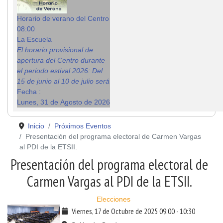
Horario de verano del Centro
08:00
La Escuela
El horario provisional de
apertura del Centro durante
el periodo estival 2026: Del
15 de junio al 10 de julio será
Fecha :
Lunes, 31 de Agosto de 2026
Inicio
Próximos Eventos
Presentación del programa electoral de Carmen Vargas
al PDI de la ETSII.
Presentación del programa electoral de
Carmen Vargas al PDI de la ETSII.
Elecciones
Viernes, 17 de Octubre de 2025
09:00
-
10:30