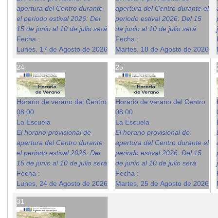
apertura del Centro durante
apertura del Centro durante el
el periodo estival 2026: Del
periodo estival 2026: Del 15
15 de junio al 10 de julio será
de junio al 10 de julio será
Fecha :
Fecha :
Lunes, 17 de Agosto de 2026
Martes, 18 de Agosto de 2026
24
25
Horario de verano del Centro
Horario de verano del Centro
08:00
08:00
La Escuela
La Escuela
El horario provisional de
El horario provisional de
apertura del Centro durante
apertura del Centro durante el
el periodo estival 2026: Del
periodo estival 2026: Del 15
15 de junio al 10 de julio será
de junio al 10 de julio será
Fecha :
Fecha :
Lunes, 24 de Agosto de 2026
Martes, 25 de Agosto de 2026
31