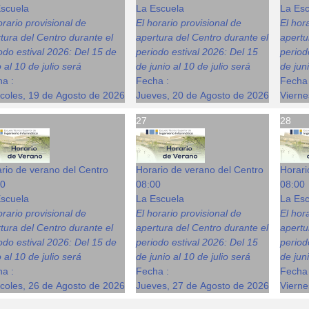
scuela
La Escuela
La Esc
orario provisional de
El horario provisional de
El hor
tura del Centro durante el
apertura del Centro durante el
apertu
odo estival 2026: Del 15 de
periodo estival 2026: Del 15
period
o al 10 de julio será
de junio al 10 de julio será
de juni
a :
Fecha :
Fecha 
coles, 19 de Agosto de 2026
Jueves, 20 de Agosto de 2026
Vierne
27
28
rio de verano del Centro
Horario de verano del Centro
Horari
00
08:00
08:00
scuela
La Escuela
La Esc
orario provisional de
El horario provisional de
El hor
tura del Centro durante el
apertura del Centro durante el
apertu
odo estival 2026: Del 15 de
periodo estival 2026: Del 15
period
o al 10 de julio será
de junio al 10 de julio será
de juni
a :
Fecha :
Fecha 
coles, 26 de Agosto de 2026
Jueves, 27 de Agosto de 2026
Vierne