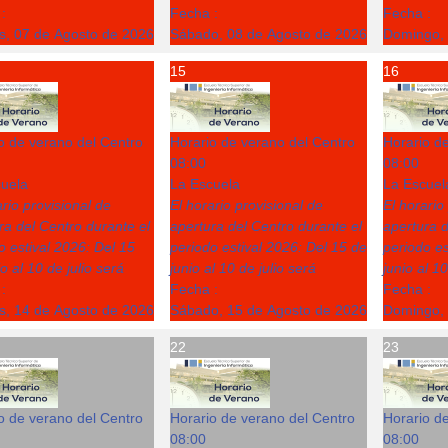
:
Fecha :
Fecha :
s, 07 de Agosto de 2026
Sábado, 08 de Agosto de 2026
Domingo, 
15
16
o de verano del Centro
Horario de verano del Centro
Horario d
08:00
08:00
uela
La Escuela
La Escuel
ario provisional de
El horario provisional de
El horario
ra del Centro durante el
apertura del Centro durante el
apertura d
o estival 2026: Del 15
periodo estival 2026: Del 15 de
periodo es
o al 10 de julio será
junio al 10 de julio será
junio al 10
:
Fecha :
Fecha :
s, 14 de Agosto de 2026
Sábado, 15 de Agosto de 2026
Domingo, 
22
23
o de verano del Centro
Horario de verano del Centro
Horario d
08:00
08:00