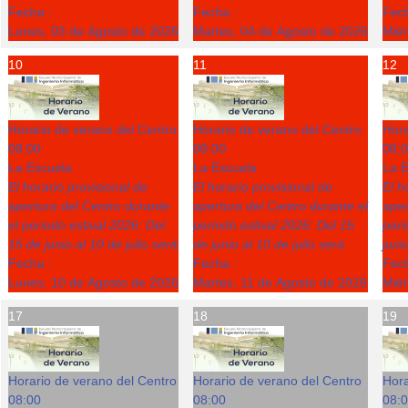
Fecha :
Fecha :
Fech
Lunes, 03 de Agosto de 2026
Martes, 04 de Agosto de 2026
Miér
10
11
12
Horario de verano del Centro
Horario de verano del Centro
Hora
08:00
08:00
08:
La Escuela
La Escuela
La E
El horario provisional de
El horario provisional de
El h
apertura del Centro durante
apertura del Centro durante el
aper
el periodo estival 2026: Del
periodo estival 2026: Del 15
peri
15 de junio al 10 de julio será
de junio al 10 de julio será
juni
Fecha :
Fecha :
Fech
Lunes, 10 de Agosto de 2026
Martes, 11 de Agosto de 2026
Miér
17
18
19
Horario de verano del Centro
Horario de verano del Centro
Hora
08:00
08:00
08: