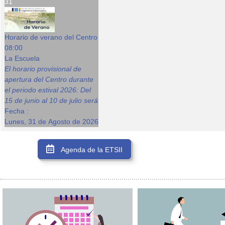
31
Horario de verano del Centro
08:00
La Escuela
El horario provisional de
apertura del Centro durante
el periodo estival 2026: Del
15 de junio al 10 de julio será
Fecha :
Lunes, 31 de Agosto de 2026
Agenda de la ETSII