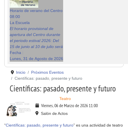
Horario de verano del Centro
08:00
La Escuela
El horario provisional de
apertura del Centro durante
el periodo estival 2026: Del
15 de junio al 10 de julio será
Fecha :
Lunes, 31 de Agosto de 2026
Inicio
Próximos Eventos
Científicas: pasado, presente y futuro
Científicas: pasado, presente y futuro
Teatro
Viernes, 06 de Marzo de 2026
11:00
Salón de Actos
“
Científicas: pasado, presente y futuro
” es una actividad de teatro