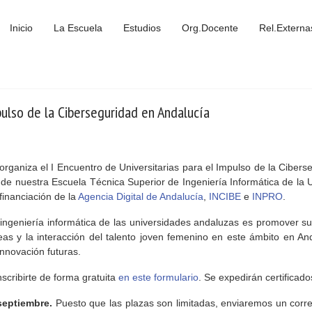
Inicio
La Escuela
Estudios
Org.Docente
Rel.Externa
pulso de la Ciberseguridad en Andalucía
rganiza el I Encuentro de Universitarias para el Impulso de la Cibers
de nuestra Escuela Técnica Superior de Ingeniería Informática de la U
financiación de la
Agencia Digital de Andalucía
,
INCIBE
e
INPRO
.
 ingeniería informática de las universidades andaluzas es promover su 
eas y la interacción del talento joven femenino en este ámbito en An
innovación futuras.
scribirte de forma gratuita
en este formulario
. Se expedirán certificado
 septiembre.
Puesto que las plazas son limitadas, enviaremos un corre