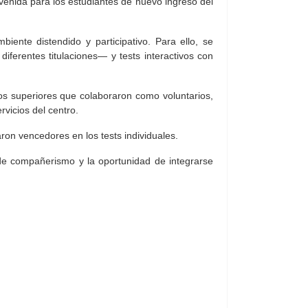
venida para los estudiantes de nuevo ingreso del
iente distendido y participativo. Para ello, se
ferentes titulaciones— y tests interactivos con
sos superiores que colaboraron como voluntarios,
rvicios del centro.
ron vencedores en los tests individuales.
 de compañerismo y la oportunidad de integrarse