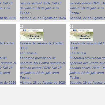
6: Del 15
periodo estival 2026: Del 15
periodo estival 2026: D
lio será
de junio al 10 de julio será
junio al 10 de julio será
Fecha :
Fecha :
sto de 2026
Viernes, 21 de Agosto de 2026
Sábado, 22 de Agosto 
28
29
del Centro
Horario de verano del Centro
Horario de verano del 
08:00
08:00
La Escuela
La Escuela
al de
El horario provisional de
El horario provisional d
 durante el
apertura del Centro durante el
apertura del Centro dur
6: Del 15
periodo estival 2026: Del 15
periodo estival 2026: D
lio será
de junio al 10 de julio será
junio al 10 de julio será
Fecha :
Fecha :
sto de 2026
Viernes, 28 de Agosto de 2026
Sábado, 29 de Agosto 