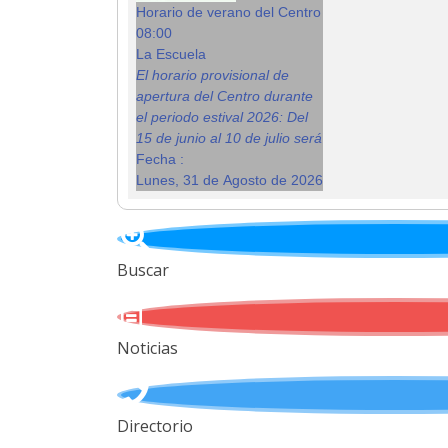
Horario de verano del Centro
08:00
La Escuela
El horario provisional de
apertura del Centro durante
el periodo estival 2026: Del
15 de junio al 10 de julio será
Fecha :
Lunes, 31 de Agosto de 2026
Buscar
Noticias
Directorio