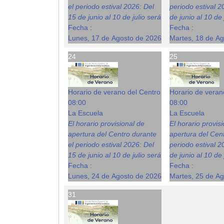
el periodo estival 2026: Del
periodo estival 2
15 de junio al 10 de julio será
de junio al 10 de 
Fecha :
Fecha :
Lunes, 17 de Agosto de 2026
Martes, 18 de A
24
25
Horario de verano del Centro
Horario de veran
08:00
08:00
La Escuela
La Escuela
El horario provisional de
El horario provis
apertura del Centro durante
apertura del Cent
el periodo estival 2026: Del
periodo estival 2
15 de junio al 10 de julio será
de junio al 10 de 
Fecha :
Fecha :
Lunes, 24 de Agosto de 2026
Martes, 25 de A
31