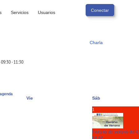
s
Servicios
Usuarios
Charla
09:30
-
11:30
agenda
Vie
Sáb
1
Horario de verano del 
08:00