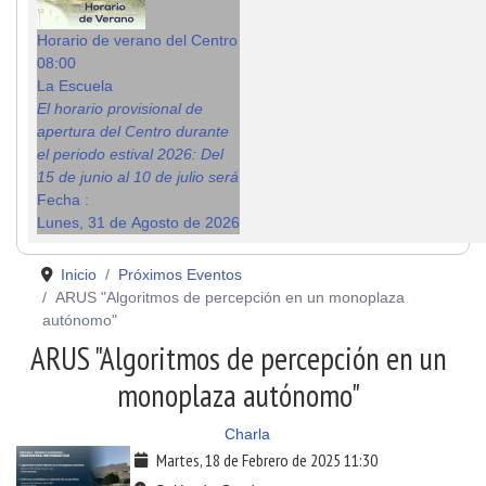
Horario de verano del Centro
08:00
La Escuela
El horario provisional de
apertura del Centro durante
el periodo estival 2026: Del
15 de junio al 10 de julio será
Fecha :
Lunes, 31 de Agosto de 2026
Inicio
Próximos Eventos
ARUS "Algoritmos de percepción en un monoplaza
autónomo"
ARUS "Algoritmos de percepción en un
monoplaza autónomo"
Charla
Martes, 18 de Febrero de 2025
11:30