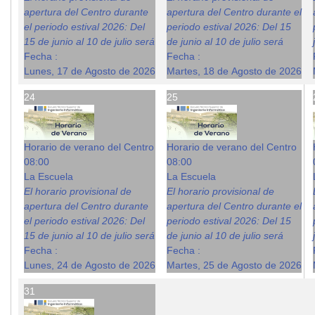
apertura del Centro durante
apertura del Centro durante el
el periodo estival 2026: Del
periodo estival 2026: Del 15
15 de junio al 10 de julio será
de junio al 10 de julio será
Fecha :
Fecha :
Lunes, 17 de Agosto de 2026
Martes, 18 de Agosto de 2026
24
25
Horario de verano del Centro
Horario de verano del Centro
08:00
08:00
La Escuela
La Escuela
El horario provisional de
El horario provisional de
apertura del Centro durante
apertura del Centro durante el
el periodo estival 2026: Del
periodo estival 2026: Del 15
15 de junio al 10 de julio será
de junio al 10 de julio será
Fecha :
Fecha :
Lunes, 24 de Agosto de 2026
Martes, 25 de Agosto de 2026
31