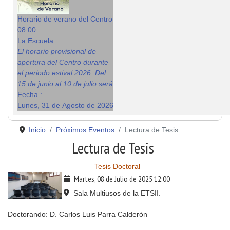
Horario de verano del Centro
08:00
La Escuela
El horario provisional de
apertura del Centro durante
el periodo estival 2026: Del
15 de junio al 10 de julio será
Fecha :
Lunes, 31 de Agosto de 2026
Inicio
Próximos Eventos
Lectura de Tesis
Lectura de Tesis
Tesis Doctoral
Martes, 08 de Julio de 2025
12:00
Sala Multiusos de la ETSII.
Doctorando: D. Carlos Luis Parra Calderón