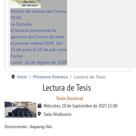
Horario de verano del Centro
08:00
La Escuela
El horario provisional de
apertura del Centro durante
el periodo estival 2026: Del
15 de junio al 10 de julio será
Fecha :
Lunes, 31 de Agosto de 2026
Inicio
Próximos Eventos
Lectura de Tesis
Lectura de Tesis
Tesis Doctoral
Miércoles, 10 de Septiembre de 2025
11:00
Sala Multiusos
Doctorando: Jiapeng Wu