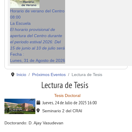
Horario de verano del Centro
08:00
La Escuela
El horario provisional de
apertura del Centro durante
el periodo estival 2026: Del
15 de junio al 10 de julio será
Fecha :
Lunes, 31 de Agosto de 2026
Inicio
Próximos Eventos
Lectura de Tesis
Lectura de Tesis
Tesis Doctoral
Jueves, 24 de Julio de 2025
16:00
Seminario 2 del CRAI
Doctorando: D. Ajay Vasudevan