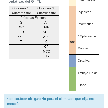
optativas del GII-TI:
Optativas 1º
Optativas 2º
Ingeniería
Cuatrimestre
Cuatrimestre
Prácticas Externas
ISI
AII
Informática
MC
AIA
PID
SOS
* Optativa de
SSII
ASC
T
C
Abr.
GP
Mención
MCC
TIS
Optativa
Trabajo Fin de
Grado
* de carácter
obligatorio
para el alumnado que elija esta
mención