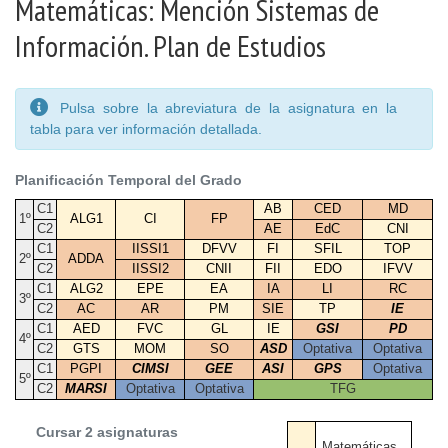
Matemáticas: Mención Sistemas de
Información. Plan de Estudios
Pulsa sobre la abreviatura de la asignatura en la
tabla para ver información detallada.
Planificación Temporal del Grado
C1
AB
CED
MD
1º
ALG1
CI
FP
C2
AE
EdC
CNI
C1
IISSI1
DFVV
FI
SFIL
TOP
2º
ADDA
C2
IISSI2
CNII
FII
EDO
IFVV
C1
ALG2
EPE
EA
IA
LI
RC
3º
C2
AC
AR
PM
SIE
TP
IE
C1
AED
FVC
GL
IE
GSI
PD
4º
C2
GTS
MOM
SO
ASD
Optativa
Optativa
C1
PGPI
CIMSI
GEE
ASI
GPS
Optativa
5º
C2
MARSI
Optativa
Optativa
TFG
Cursar 2 asignaturas
Matemáticas