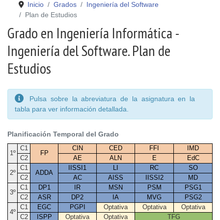
Inicio
Grados
Ingeniería del Software
Plan de Estudios
Grado en Ingeniería Informática -
Ingeniería del Software. Plan de
Estudios
Pulsa sobre la abreviatura de la asignatura en la
tabla para ver información detallada.
Planificación Temporal del Grado
C1
CIN
CED
FFI
IMD
1º
FP
C2
AE
ALN
E
EdC
C1
IISSI1
LI
RC
SO
2º
ADDA
C2
AC
AISS
IISSI2
MD
C1
DP1
IR
MSN
PSM
PSG1
3º
C2
ASR
DP2
IA
MVG
PSG2
C1
EGC
PGPI
Optativa
Optativa
Optativa
4º
C2
ISPP
Optativa
Optativa
TFG