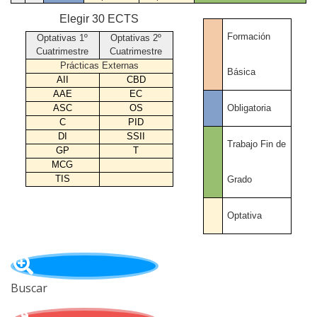
Elegir 30 ECTS
Formación
Optativas 1º
Optativas 2º
Cuatrimestre
Cuatrimestre
Prácticas Externas
Básica
AII
CBD
AAE
EC
Obligatoria
ASC
OS
C
PID
DI
SSII
Trabajo Fin de
GP
T
MCG
TIS
Grado
Optativa
Buscar