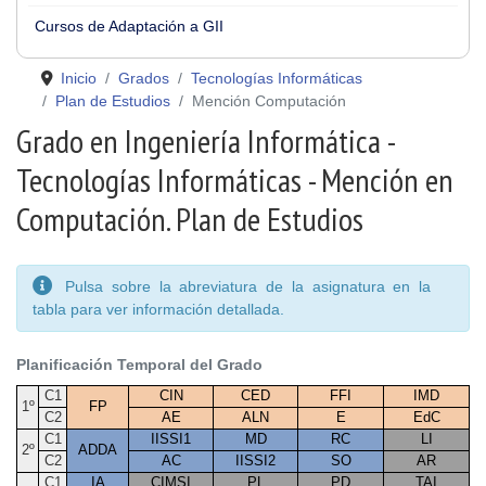
Cursos de Adaptación a GII
Inicio
Grados
Tecnologías Informáticas
Plan de Estudios
Mención Computación
Grado en Ingeniería Informática -
Tecnologías Informáticas - Mención en
Computación. Plan de Estudios
Pulsa sobre la abreviatura de la asignatura en la
tabla para ver información detallada.
Planificación Temporal del Grado
C1
CIN
CED
FFI
IMD
1º
FP
C2
AE
ALN
E
EdC
C1
IISSI1
MD
RC
LI
2º
ADDA
C2
AC
IISSI2
SO
AR
C1
IA
CIMSI
PL
PD
TAI