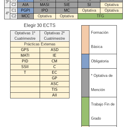
3º
C2
AIA
MASI
SIE
SI
Optativa
C1
PGPI
IPO
MC
Optativa
Optativa
4º
C2
MCC
Optativa
Optativa
TFG
Elegir 30 ECTS
Formación
Optativas 1º
Optativas 2º
Cuatrimestre
Cuatrimestre
Prácticas Externas
Básica
GPS
ASD
MATI
IE
Obligatoria
PID
CM
SSII
C
T
EC
* Optativa de
GP
ASC
TIS
Mención
AII
Trabajo Fin de
Grado