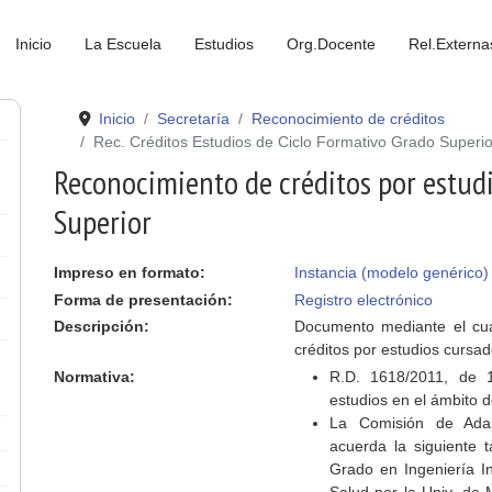
Inicio
La Escuela
Estudios
Org.Docente
Rel.Externa
Inicio
Secretaría
Reconocimiento de créditos
Rec. Créditos Estudios de Ciclo Formativo Grado Superio
Reconocimiento de créditos por estud
Superior
Impreso en formato:
Instancia (modelo genérico)
Forma de presentación:
Registro electrónico
Descripción:
Documento mediante el cual
créditos por estudios cursa
Normativa:
R.D. 1618/2011, de 
estudios en el ámbito d
La Comisión de Adap
acuerda la siguiente 
Grado en Ingeniería In
Salud por la Univ. de M